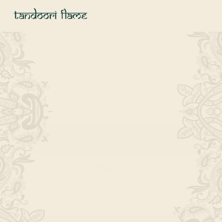
WIR FREUEN UNS AUF IHREN BESUCH!
I
N
D
I
A
N
R
E
S
T
A
U
R
A
N
T
&
C
O
C
K
T
A
I
L
B
A
R
Reservierung
Mittagskarte
Abendkarte